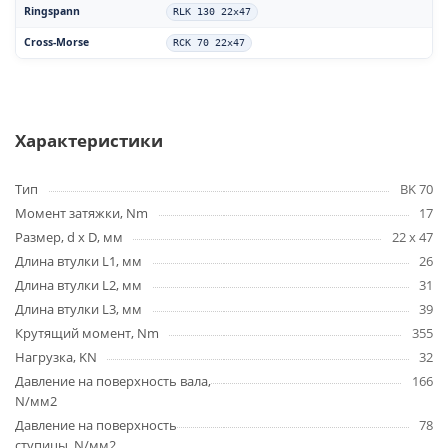
Ringspann
RLK 130 22x47
Cross-Morse
RCK 70 22x47
Характеристики
Тип
BK 70
Момент затяжки, Nm
17
Размер, d x D, мм
22 x 47
Длина втулки L1, мм
26
Длина втулки L2, мм
31
Длина втулки L3, мм
39
Крутящий момент, Nm
355
Нагрузка, KN
32
Давление на поверхность вала,
166
N/мм2
Давление на поверхность
78
ступицы, N/мм2