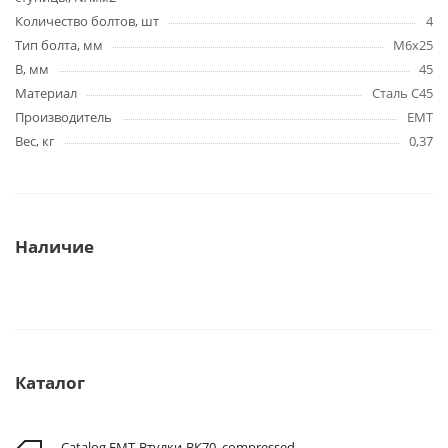
Количество болтов, шт
4
Тип болта, мм
M6x25
B, мм
45
Материал
Сталь C45
Производитель
EMT
Вес, кг
0,37
Наличие
Каталог
Catalog EMT-Втулки-ВК70_compressed