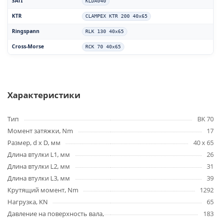
SATI
KLDA040
KTR
CLAMPEX KTR 200 40x65
Ringspann
RLK 130 40x65
Cross-Morse
RCK 70 40x65
Характеристики
Тип
BK 70
Момент затяжки, Nm
17
Размер, d x D, мм
40 x 65
Длина втулки L1, мм
26
Длина втулки L2, мм
31
Длина втулки L3, мм
39
Крутящий момент, Nm
1292
Нагрузка, KN
65
Давление на поверхность вала,
183