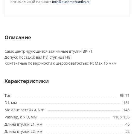
оптимальный вариант
info@euromehanika.ru
Описание
Самоцентрирующиеся зажимные втулки BK 71.
Допуск посадки: вал h8, ступица H8
Контактные поверхности с шероховатостью: Rt Max 16 мкм
Характеристики
Тип
BK 71
D1, мм
161
Момент затяжки, Nm
145
Размер, d x D, мм
110 x 155
Длина втулки L1, мм
46
Длина втулки L2, мм
52