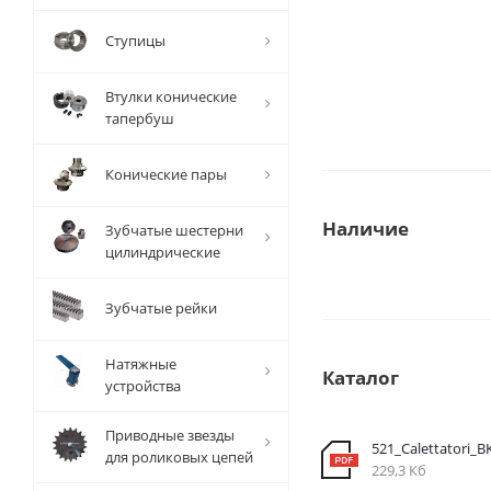
Ступицы
Втулки конические
тапербуш
Конические пары
Наличие
Зубчатые шестерни
цилиндрические
Зубчатые рейки
Натяжные
Каталог
устройства
Приводные звезды
521_Calettatori_B
для роликовых цепей
229,3 Кб