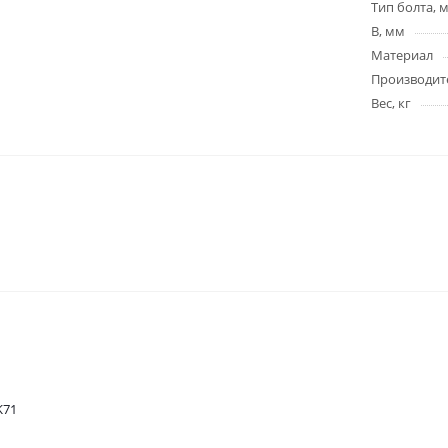
Тип болта, 
B, мм
Материал
Производит
Вес, кг
K71