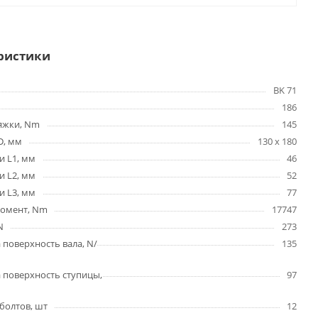
ристики
BK 71
186
яжки, Nm
145
D, мм
130 x 180
и L1, мм
46
и L2, мм
52
и L3, мм
77
омент, Nm
17747
N
273
 поверхность вала, N/
135
 поверхность ступицы,
97
болтов, шт
12