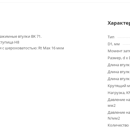
Характе
жимные втулки BK 71.
Тип
 ступица H8
D1, мм
 с шероховатостью: Rt Max 16 мкм
Момент зат
Размер, d x 
Длина втулк
Длина втулк
Длина втулк
Крутящий м
Нагрузка, K
Давление на
мм2
Давление на
N/мм2
Количество 