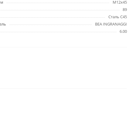
мм
M12x45
89
Сталь C45
ель
BEA INGRANAGGI
6.00