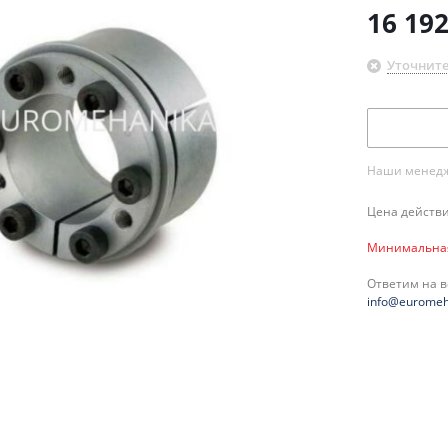
16 19
Уточните
Наши менедже
Цена действи
Минимальная 
Ответим на 
info@euromeh