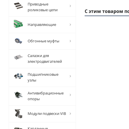
Приводные
роликовые цепи
С этим товаром п
Направляющие
1 ММ
- 1,12
Обгонные муфты
РУБ
Салазки для
электродвигателей
Подшипниковые
узлы
Вал
прецизионный
Антивибрационные
TFC (W) D=10
опоры
мм, L=2010 мм,
EMT
Модули подвески VIB
Есть в наличии
Карданные