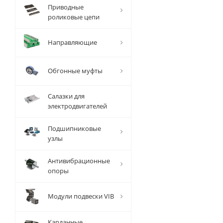
Вал
Приводные
прецизионный
роликовые цепи
с опорой SBR
D=10 мм,
Направляющие
L=4010 мм, EMT
Есть в наличии
Обгонные муфты
Салазки для
электродвигателей
Подшипниковые
9 635
руб.
/
узлы
шт
Антивибрационные
опоры
Модули подвески VIB
Карданные