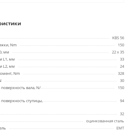
ристики
KBS 56
яжки, Nm
150
D, мм
22 х 35
и L1, мм
33
и L2, мм
24
омент, Nm
328
N
30
 поверхность вала, N/
150
 поверхность ступицы,
94
32
оцинкованная сталь
ель
EMT