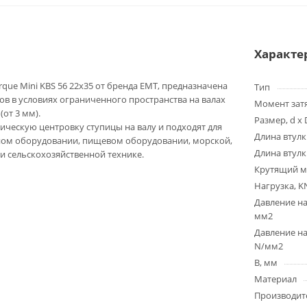
Характе
que Mini KBS 56 22x35 от бренда EMT, предназначена
Тип
в в условиях ограниченного пространства на валах
Момент зат
от 3 мм).
Размер, d x 
ческую центровку ступицы на валу и подходят для
Длина втулк
ном оборудовании, пищевом оборудовании, морской,
Длина втулк
и сельскохозяйственной технике.
Крутящий м
Нагрузка, K
Давление на
мм2
Давление на
N/мм2
B, мм
Материал
Производит