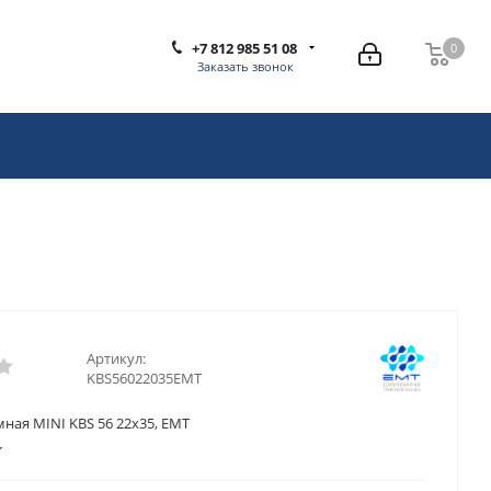
+7 812 985 51 08
0
0
Заказать звонок
Артикул:
KBS56022035EMT
ная MINI KBS 56 22x35, EMT