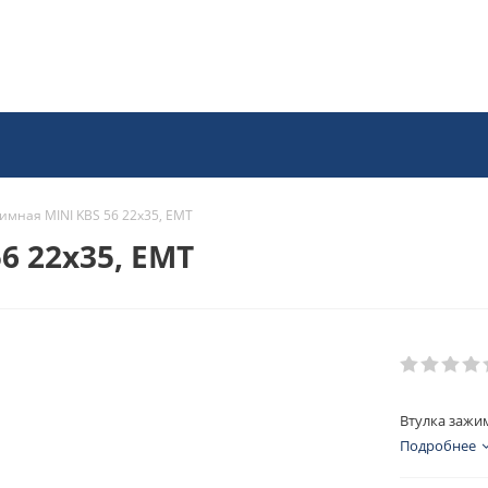
имная MINI KBS 56 22x35, EMT
6 22x35, EMT
Втулка зажим
Подробнее