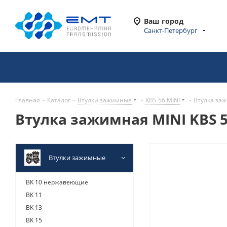
Ваш город
Санкт-Петербург
Главная
-
Каталог
-
Втулки зажимные
-
KBS 56 MINI
-
Втулка заж
Втулка зажимная MINI KBS 5
Втулки зажимные
BK 10 нержавеющие
BK 11
BK 13
BK 15