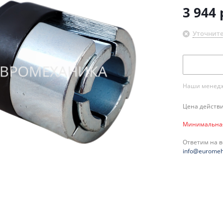
3 944
Уточните
Наши менедже
Цена действи
Минимальная 
Ответим на 
info@euromeh