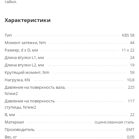
гайки.
Характеристики
Тип
KBS 58
Момент затяжки, Nm
44
Размер, d x D, мм
11 х 22
Длина втулки L1, мм
24
Длина втулки L2, мм
19
Крутящий момент, Nm
59
Нагрузка, KN
10,8
Давление на поверхность вала,
225
N/мм2
Давление на поверхность
117
ступицы, N/мм2
B, мм
22
Материал
оцинкованная сталь
Производитель
EMT
Вес, кг
0,05