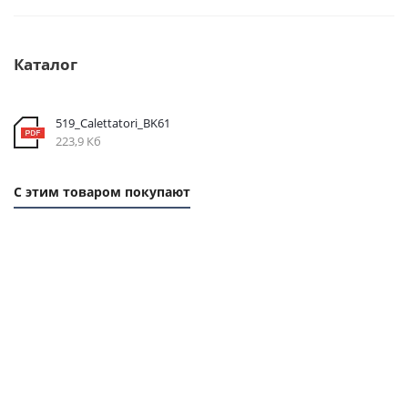
Каталог
519_Calettatori_BK61
223,9 Кб
С этим товаром покупают
1 ММ
1 ММ
- 3,45
- 9,3
РУБ
РУБ