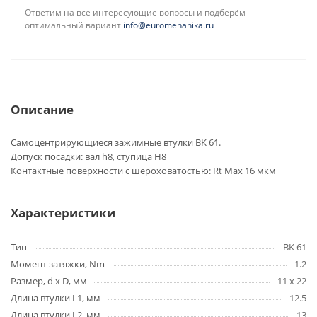
Ответим на все интересующие вопросы и подберём
оптимальный вариант
info@euromehanika.ru
Описание
Самоцентрирующиеся зажимные втулки BK 61.
Допуск посадки: вал h8, ступица H8
Контактные поверхности с шероховатостью: Rt Max 16 мкм
Характеристики
Тип
BK 61
Момент затяжки, Nm
1.2
Размер, d x D, мм
11 x 22
Длина втулки L1, мм
12.5
Длина втулки L2, мм
13