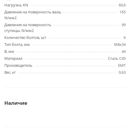
Нагрузка, KN
60,6
Давление на поверхность вала,
165
N/мм2
Давление на поверхность
99
ступицы, N/мм2
Количество болтов, шт
6
Тип болта, мм
M8x34
B, мм
44
Материал
Сталь C45
Производитель
EMT
Вес, кг
0,63
Наличие