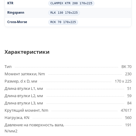
KTR
CLAMPEX KTR 200 170x225
Ringspann
RLK 130 170x225
Cross-Morse
RCK 70 170x225
Характеристики
Тип
BK 70
Момент затяжки, Nm
230
Размер, d x D, мм
170 x 225
Длина втулки L1, мм
51
Длина втулки L2, мм
59
Длина втулки L3, мм
84
Крутящий момент, Nm
47617
Нагрузка, KN
560
Давление на поверхность вала,
191
N/мм2