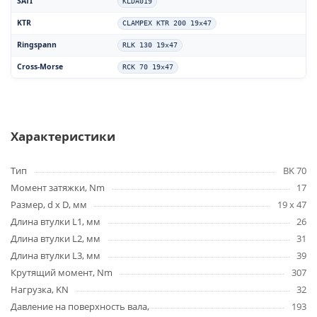
SATI
KLDA019
KTR
CLAMPEX KTR 200 19x47
Ringspann
RLK 130 19x47
Cross-Morse
RCK 70 19x47
Характеристики
Тип
BK 70
Момент затяжки, Nm
17
Размер, d x D, мм
19 x 47
Длина втулки L1, мм
26
Длина втулки L2, мм
31
Длина втулки L3, мм
39
Крутящий момент, Nm
307
Нагрузка, KN
32
Давление на поверхность вала,
193