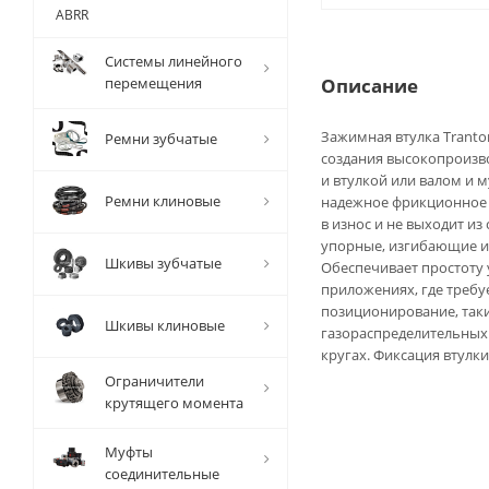
ABRR
Системы линейного
перемещения
Описание
Зажимная втулка Trantor
Ремни зубчатые
создания высокопроизв
и втулкой или валом и 
Ремни клиновые
надежное фрикционное 
в износ и не выходит и
упорные, изгибающие и
Шкивы зубчатые
Обеспечивает простоту
приложениях, где требу
позиционирование, таки
Шкивы клиновые
газораспределительных 
кругах. Фиксация втулк
Ограничители
крутящего момента
Муфты
соединительные