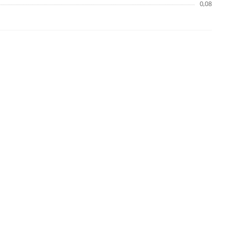
0,08
1 ММ
- 7,74
РУБ