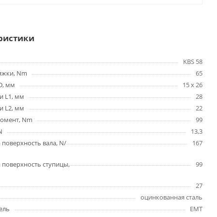
ристики
KBS 58
яжки, Nm
65
D, мм
15 х 26
и L1, мм
28
и L2, мм
22
омент, Nm
99
N
13,3
 поверхность вала, N/
167
 поверхность ступицы,
99
27
оцинкованная сталь
ель
EMT