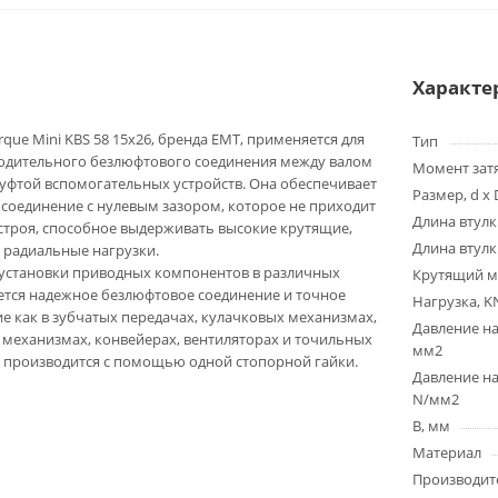
Характе
que Mini KBS 58 15x26, бренда EMT, применяется для
Тип
одительного безлюфтового соединения между валом
Момент зат
муфтой вспомогательных устройств. Она обеспечивает
Размер, d x 
соединение с нулевым зазором, которое не приходит
Длина втулк
з строя, способное выдерживать высокие крутящие,
Длина втулк
 радиальные нагрузки.
 установки приводных компонентов в различных
Крутящий м
ется надежное безлюфтовое соединение и точное
Нагрузка, K
е как в зубчатых передачах, кулачковых механизмах,
Давление на
механизмах, конвейерах, вентиляторах и точильных
мм2
и производится с помощью одной стопорной гайки.
Давление на
N/мм2
B, мм
Материал
Производит