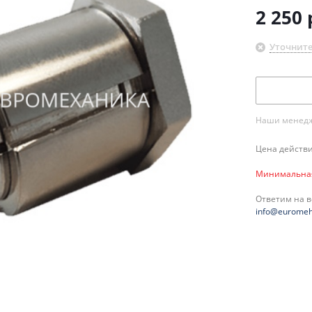
2 250
Уточните
Наши менедже
Цена действи
Минимальная 
Ответим на 
info@euromeh