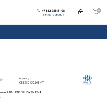
+7 812 985 51 08
0
0
Заказать звонок
Артикул:
KBS58015026EMT
ная MINI KBS 58 15x26, EMT