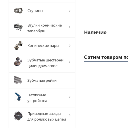
Ступицы
Втулки конические
тапербуш
Наличие
Конические пары
С этим товаром п
Зубчатые шестерни
цилиндрические
Зубчатые рейки
1 ММ
- 1,01
РУБ
Натяжные
устройства
Приводные звезды
для роликовых цепей