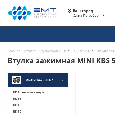
Ваш город
Санкт-Петербург
Главная
-
Каталог
-
Втулки зажимные
-
KBS 58 MINI
-
Втулка заж
Втулка зажимная MINI KBS 5
Втулки зажимные
BK 10 нержавеющие
BK 11
BK 13
BK 15