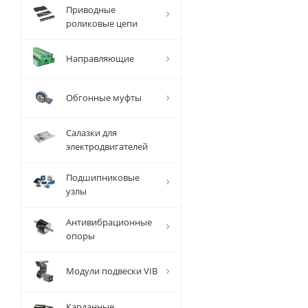
Вал
Приводные
прецизионный
роликовые цепи
TFC (W) D=10
мм, L=1000
Направляющие
мм, EMT
Есть в наличии
Обгонные муфты
Салазки для
электродвигателей
Подшипниковые
1 018
руб.
/
узлы
шт
Антивибрационные
опоры
Модули подвески VIB
Карданные