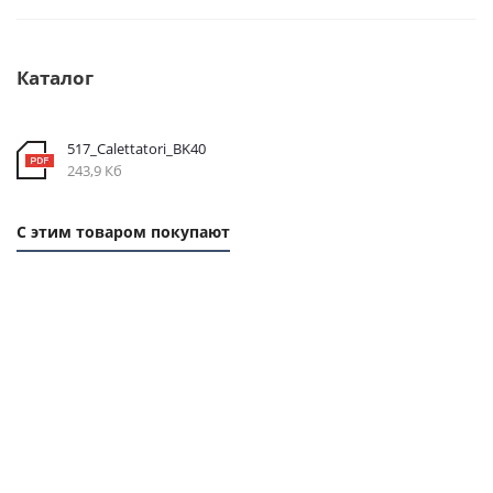
Каталог
517_Calettatori_BK40
243,9 Кб
С этим товаром покупают
ХИТ
1 ММ
- 1,83
РУБ