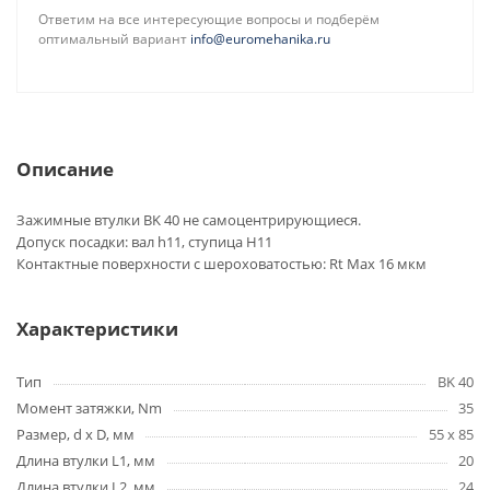
Ответим на все интересующие вопросы и подберём
оптимальный вариант
info@euromehanika.ru
Описание
Зажимные втулки BK 40 не самоцентрирующиеся.
Допуск посадки: вал h11, ступица H11
Контактные поверхности с шероховатостью: Rt Max 16 мкм
Характеристики
Тип
BK 40
Момент затяжки, Nm
35
Размер, d x D, мм
55 x 85
Длина втулки L1, мм
20
Длина втулки L2, мм
24