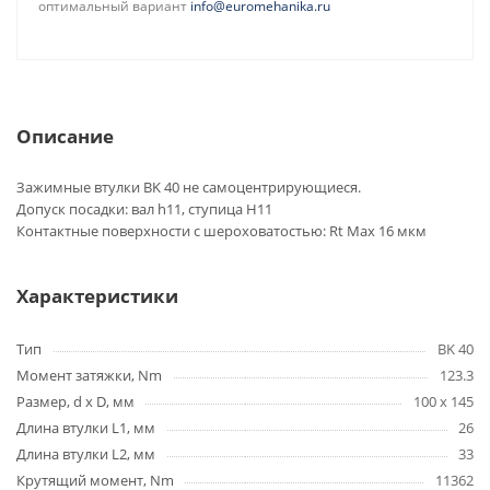
оптимальный вариант
info@euromehanika.ru
Описание
Зажимные втулки BK 40 не самоцентрирующиеся.
Допуск посадки: вал h11, ступица H11
Контактные поверхности с шероховатостью: Rt Max 16 мкм
Характеристики
Тип
BK 40
Момент затяжки, Nm
123.3
Размер, d x D, мм
100 x 145
Длина втулки L1, мм
26
Длина втулки L2, мм
33
Крутящий момент, Nm
11362