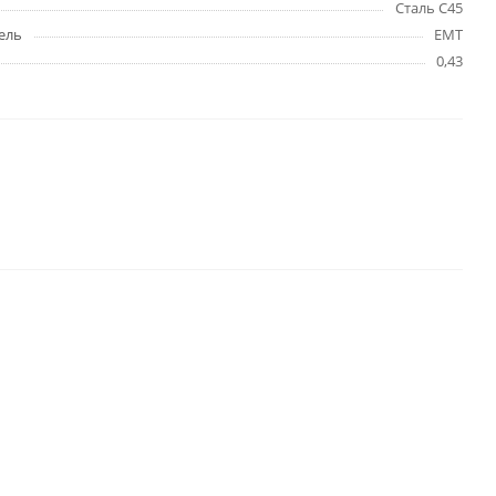
Сталь C45
ель
EMT
0,43