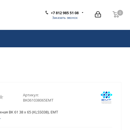
+7 812 985 51 08
0
0
Заказать звонок
Артикул:
BK061038065EMT
ная BK 61 38 x 65 (KLSS038), EMT