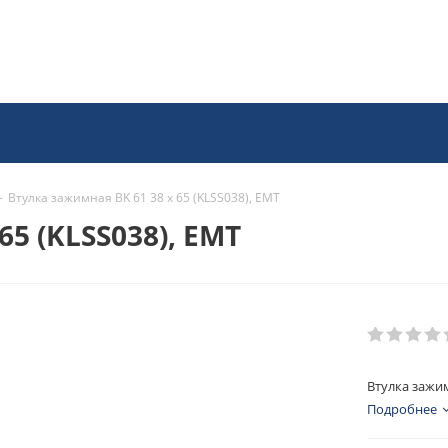
-
Втулка зажимная BK 61 38 x 65 (KLSS038), EMT
65 (KLSS038), EMT
Втулка зажим
Подробнее