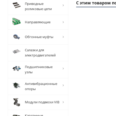
С этим товаром п
Приводные
роликовые цепи
Направляющие
1 ММ
- 2,4
РУБ
Обгонные муфты
Салазки для
электродвигателей
Подшипниковые
Вал
узлы
прецизионный
TFC (W) D=20
Антивибрационные
мм, L=1000
опоры
мм, EMT
Модули подвески VIB
Есть в наличии
Карданные