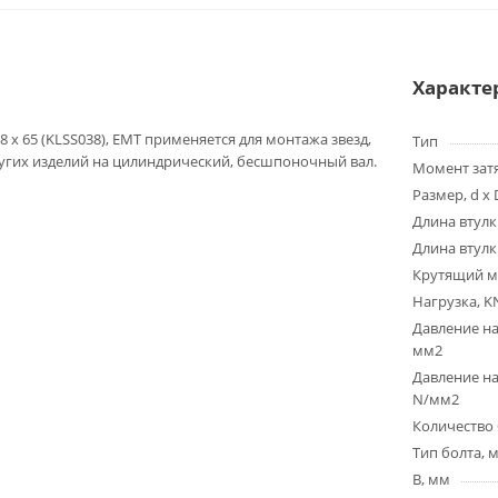
Характе
8 x 65 (KLSS038), EMT применяется для монтажа звезд,
Тип
угих изделий на цилиндрический, бесшпоночный вал.
Момент зат
Размер, d x 
Длина втулк
Длина втулк
Крутящий м
Нагрузка, K
Давление на
мм2
Давление на
N/мм2
Количество 
Тип болта, 
B, мм