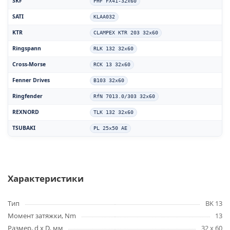
SKF
PHF FX41-32x60
SATI
KLAA032
KTR
CLAMPEX KTR 203 32x60
Ringspann
RLK 132 32x60
Cross-Morse
RCK 13 32x60
Fenner Drives
B103 32x60
Ringfender
RfN 7013.0/303 32x60
REXNORD
TLK 132 32x60
TSUBAKI
PL 25x50 AE
Характеристики
Тип
BK 13
Момент затяжки, Nm
13
Размер, d x D, мм
32 x 60