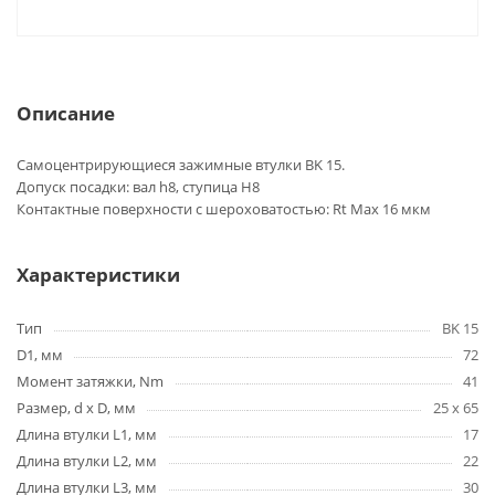
Описание
Самоцентрирующиеся зажимные втулки BK 15.
Допуск посадки: вал h8, ступица H8
Контактные поверхности с шероховатостью: Rt Max 16 мкм
Характеристики
Тип
BK 15
D1, мм
72
Момент затяжки, Nm
41
Размер, d x D, мм
25 x 65
Длина втулки L1, мм
17
Длина втулки L2, мм
22
Длина втулки L3, мм
30