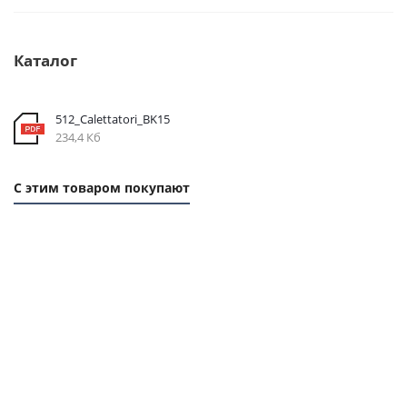
Каталог
512_Calettatori_BK15
234,4 Кб
С этим товаром покупают
1 ММ
1 ММ
1 ММ
1
- 2,3
- 9,3
- 2,92
- 
РУБ
РУБ
РУБ
РУ