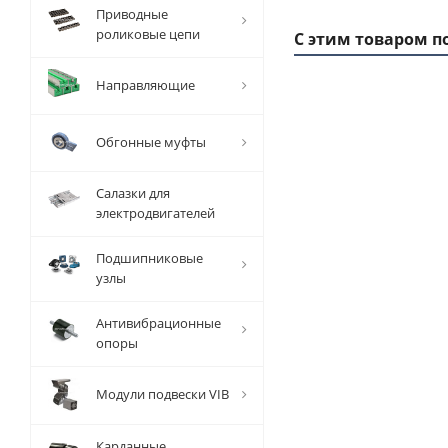
Приводные
роликовые цепи
С этим товаром п
Направляющие
1 ММ
- 4,08
Обгонные муфты
РУБ
Салазки для
электродвигателей
Подшипниковые
узлы
Вал
прецизионный
Антивибрационные
TFC (W) D=30
опоры
мм, L=1000
мм, EMT
Модули подвески VIB
Есть в наличии
Карданные