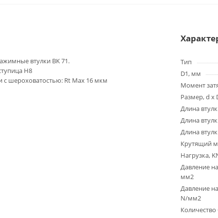
Характе
жимные втулки BK 71.
Тип
 ступица H8
D1, мм
 с шероховатостью: Rt Max 16 мкм
Момент зат
Размер, d x 
Длина втулк
Длина втулк
Длина втулк
Крутящий м
Нагрузка, K
Давление на
мм2
Давление на
N/мм2
Количество 