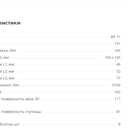
ристики
BK 71
151
яжки, Nm
145
D, мм
100 x 145
и L1, мм
46
и L2, мм
52
и L3, мм
77
омент, Nm
9104
N
182
 поверхность вала, N/
117
 поверхность ступицы,
81
болтов, шт
8