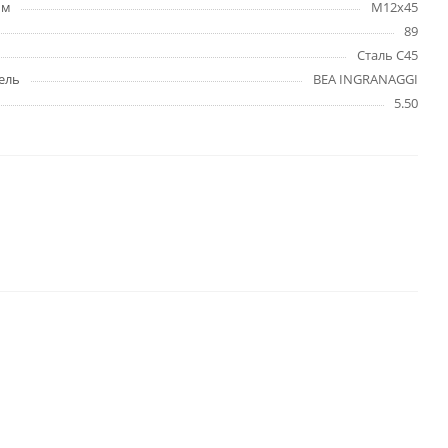
мм
M12x45
89
Сталь C45
ель
BEA INGRANAGGI
5.50