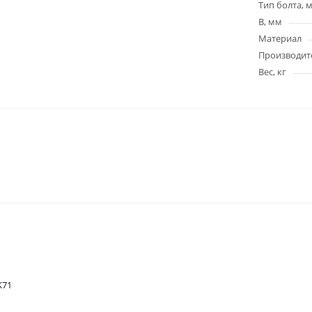
Тип болта, 
B, мм
Материал
Производит
Вес, кг
K71