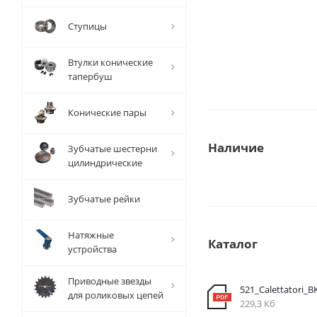
Ступицы
Втулки конические
тапербуш
Конические пары
Наличие
Зубчатые шестерни
цилиндрические
Зубчатые рейки
Натяжные
Каталог
устройства
Приводные звезды
521_Calettatori_B
для роликовых цепей
229,3 Кб