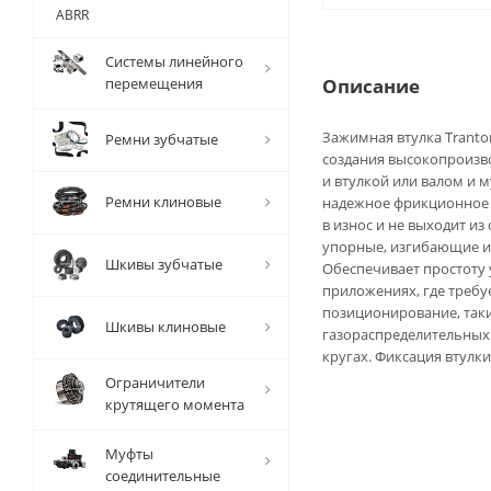
ABRR
Системы линейного
перемещения
Описание
Зажимная втулка Trantor
Ремни зубчатые
создания высокопроизв
и втулкой или валом и 
Ремни клиновые
надежное фрикционное 
в износ и не выходит и
упорные, изгибающие и
Шкивы зубчатые
Обеспечивает простоту
приложениях, где требу
позиционирование, таки
Шкивы клиновые
газораспределительных 
кругах. Фиксация втулк
Ограничители
крутящего момента
Муфты
соединительные