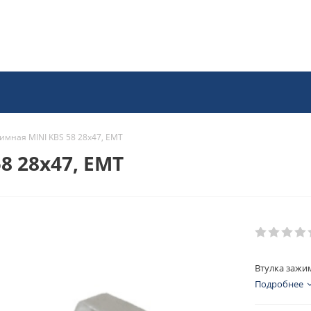
имная MINI KBS 58 28x47, EMT
8 28x47, EMT
Втулка зажим
Подробнее