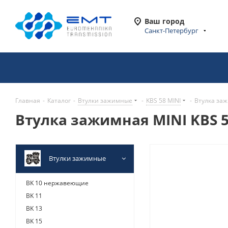
Ваш город
Санкт-Петербург
Главная
-
Каталог
-
Втулки зажимные
-
KBS 58 MINI
-
Втулка заж
Втулка зажимная MINI KBS 5
Втулки зажимные
BK 10 нержавеющие
BK 11
BK 13
BK 15