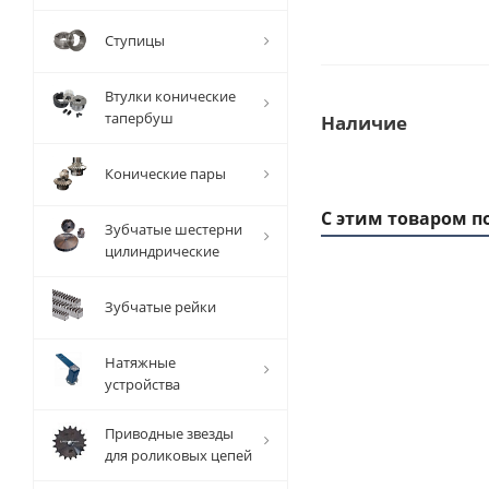
Ступицы
Втулки конические
тапербуш
Наличие
Конические пары
С этим товаром п
Зубчатые шестерни
цилиндрические
Зубчатые рейки
1 ММ
- 5,2
РУБ
Натяжные
устройства
Приводные звезды
для роликовых цепей