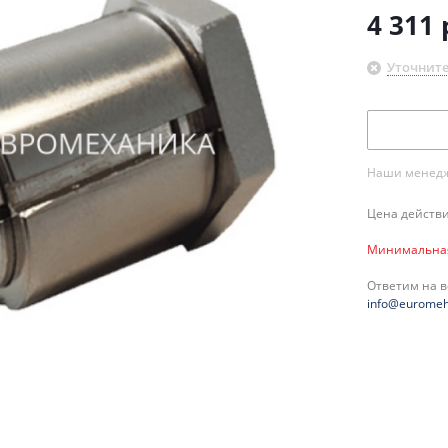
4 311
Уточните
Наши менедже
Цена действи
Минимальная 
Ответим на 
info@euromeh