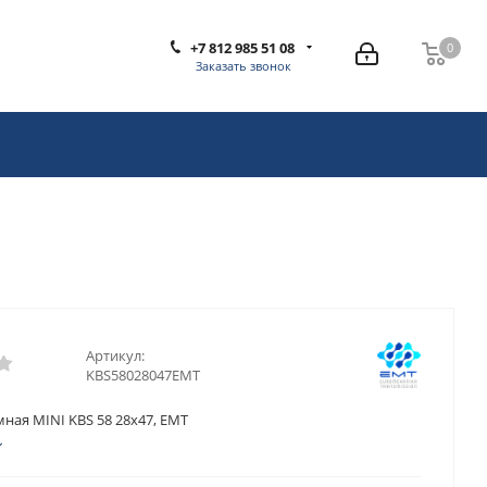
+7 812 985 51 08
0
0
Заказать звонок
Артикул:
KBS58028047EMT
ная MINI KBS 58 28x47, EMT