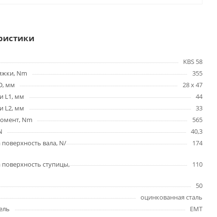
ристики
KBS 58
яжки, Nm
355
D, мм
28 х 47
и L1, мм
44
и L2, мм
33
омент, Nm
565
N
40,3
 поверхность вала, N/
174
 поверхность ступицы,
110
50
оцинкованная сталь
ель
EMT