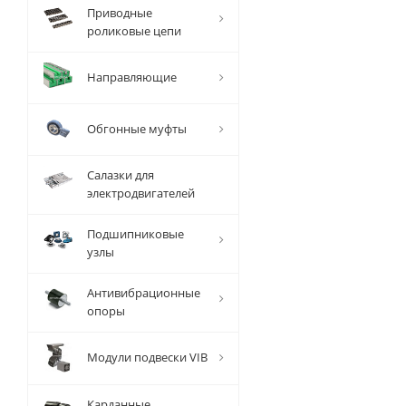
Вал
Приводные
прецизионный
роликовые цепи
с опорой SBR
D=30 мм,
Направляющие
L=4010 мм, EMT
Есть в наличии
Обгонные муфты
Салазки для
электродвигателей
Подшипниковые
20 828
руб.
/
узлы
шт
Антивибрационные
опоры
Модули подвески VIB
Карданные