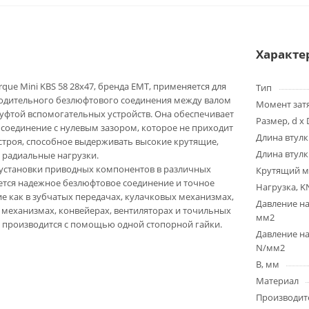
Характе
que Mini KBS 58 28x47, бренда EMT, применяется для
Тип
одительного безлюфтового соединения между валом
Момент зат
муфтой вспомогательных устройств. Она обеспечивает
Размер, d x 
соединение с нулевым зазором, которое не приходит
Длина втулк
з строя, способное выдерживать высокие крутящие,
Длина втулк
 радиальные нагрузки.
 установки приводных компонентов в различных
Крутящий м
ется надежное безлюфтовое соединение и точное
Нагрузка, K
е как в зубчатых передачах, кулачковых механизмах,
Давление на
механизмах, конвейерах, вентиляторах и точильных
мм2
и производится с помощью одной стопорной гайки.
Давление на
N/мм2
B, мм
Материал
Производит